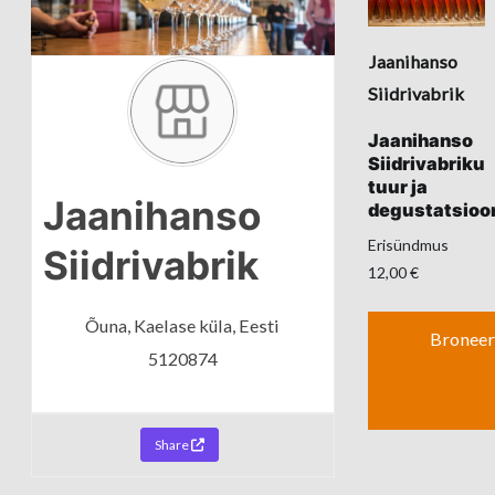
Jaanihanso
Siidrivabrik
Jaanihanso
Siidrivabriku
tuur ja
Jaanihanso
degustatsioo
Siidrivabrik
12,00
€
Õuna,
Kaelase küla,
Eesti
5120874
Lisa
korvi
Share