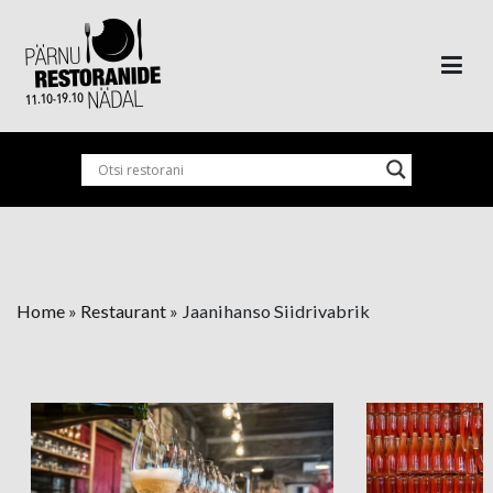
Skip
to
content
Pärnu Restaurant Week
Home
»
Restaurant
»
Jaanihanso Siidrivabrik